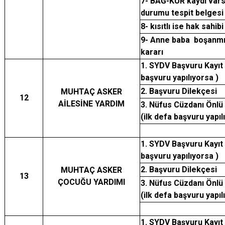
7- BAĞ-KUR kaydı vars
durumu tespit belgesi
8- kısıtlı ise hak sahib
9- Anne baba boşanmış
kararı
1. SYDV Başvuru Kayıt
başvuru yapılıyorsa )
2. Başvuru Dilekçesi
MUHTAÇ ASKER
12
AİLESİNE YARDIM
3. Nüfus Cüzdanı Önlü 
(ilk defa başvuru yapıl
1. SYDV Başvuru Kayıt
başvuru yapılıyorsa )
2. Başvuru Dilekçesi
MUHTAÇ ASKER
13
ÇOCUĞU YARDIMI
3. Nüfus Cüzdanı Önlü 
(ilk defa başvuru yapıl
1. SYDV Başvuru Kayıt