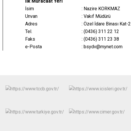
İlk Müracaat Yeri
İsim
: Nazire KORKMAZ
Unvan
: Vakıf Müdürü
Adres
:
Özel İdare Binası
Kat-2
Tel.
: (0436) 311 22 12
Faks
: (0436) 311 23 38
e-Posta
:
bsydv@mynet.com