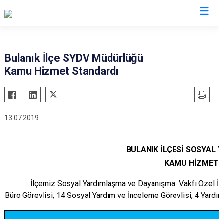
Muş
Bulanık İlçe SYDV Müdürlüğü
Kamu Hizmet Standardı
Bulanık
Hasköy
Korkut
13.07.2019
Malazgirt
Varto
BULANIK İLÇESİ SOSYAL
KAMU HİZMET
İlçemiz Sosyal Yardımlaşma ve Dayanışma Vakfı Özel İdare
Büro Görevlisi, 14 Sosyal Yardım ve İnceleme Görevlisi, 4 Yar