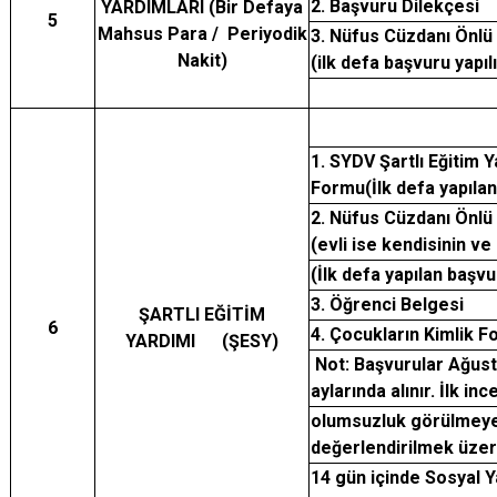
2. Başvuru Dilekçesi
YARDIMLARI (Bir Defaya
5
Mahsus Para / Periyodik
3. Nüfus Cüzdanı Önlü 
Nakit)
(ilk defa başvuru yapıl
1. SYDV Şartlı Eğitim 
Formu(İlk defa yapıla
2. Nüfus Cüzdanı Önlü 
(evli ise kendisinin ve 
(İlk defa yapılan başv
3. Öğrenci Belgesi
ŞARTLI EĞİTİM
6
4. Çocukların Kimlik F
YARDIMI (ŞESY)
Not: Başvurular Ağust
aylarında alınır. İlk i
olumsuzluk görülmeye
değerlendirilmek üze
14 gün içinde Sosyal 