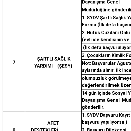
Dayanışma Genel
Müdürlüğüne gönderili
1. SYDV Şartlı Sağlık 
Formu (İlk defa başvu
2. Nüfus Cüzdanı Önlü 
(evli ise kendisinin ve 
(İlk defa başvuruluyo
3. Çocukların Kimlik F
ŞARTLI SAĞLIK
7
Not: Başvurular Ağust
YARDIMI (ŞESY)
aylarında alınır. İlk i
olumsuzluk görülmeye
değerlendirilmek üze
14 gün içinde Sosyal 
Dayanışma Genel Müd
gönderilir.
1. SYDV Başvuru Kayıt
başvuru yapılıyorsa )
AFET
2 Başvuru Dilekçesi
8
DESTEKLERİ