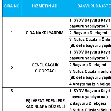
SIRA NO
HİZMETİN ADI
BAŞVURUDA İSTE
1. SYDV Başvuru Kayıt
başvuru yapılıyorsa )
1
GIDA NAKDİ YARDIMI
2. Başvuru Dilekçesi
3. Nüfus Cüzdanı Önlü 
(ilk defa başvuru yapıl
1. SYDV Başvuru Kayıt
başvuru yapılıyorsa )
2.Başvuru Dilekçesi
GENEL SAĞLIK
2
SİGORTASI
3.Nufus Cüzdanı önlü a
(ilk defa başvuru yapıl
4.Araştırma izin belge
3
1. SYDV Başvuru Kayıt
başvuru yapılıyorsa )
EŞİ VEFAT EDENLERE
2.Başvuru Dilekçesi
KADINLARA DÜZENLİ
3.Nufus Cüzdanı önlü a