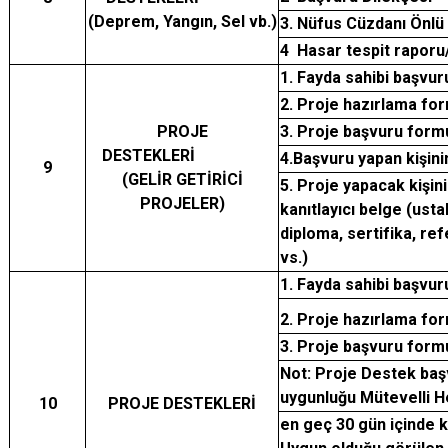
(Deprem, Yangın, Sel vb.)
3. Nüfus Cüzdanı Önlü 
4 Hasar tespit raporu
1. Fayda sahibi başvu
2. Proje hazırlama for
PROJE
3. Proje başvuru form
DESTEKLERİ
4.Başvuru yapan kişini
9
(GELİR GETİRİCİ
5. Proje yapacak kişini
PROJELER)
kanıtlayıcı belge (ustal
diploma, sertifika, r
vs.)
1. Fayda sahibi başvu
2. Proje hazırlama for
3. Proje başvuru form
Not: Proje Destek baş
uygunluğu Mütevelli H
10
PROJE DESTEKLERİ
en geç 30 gün içinde k