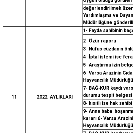
Uygun olduğu görülen 
değerlendirilmek üzer
Yardımlaşma ve Dayan
Müdürlüğüne gönderili
1- Fayda sahibinin ba
2- Özür raporu
3- Nüfus cüzdanın önlü
4- İptal istemi ise fer
5- Araştırma izin belg
6- Varsa Arazinin Gıd
Hayvancılık Müdürlüğ
7- BAĞ-KUR kaydı vars
durumu tespit belgesi
11
2022 AYLIKLARI
8- kısıtlı ise hak sahib
9- Anne baba boşanmış
kararı 6- Varsa Arazin
Hayvancılık Müdürlüğ