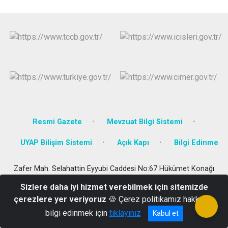
Resmi Gazete
Mevzuat Bilgi Sistemi
UYAP Bilişim Sistemi
Açık Kapı
Bilgi Edinme
Zafer Mah. Selahattin Eyyubi Caddesi No:67 Hükümet Konağı
Bulanık / Muş
Sizlere daha iyi hizmet verebilmek için sitemizde
Tel: 0436 311 20 05 Fax: 0436 311 20 02
çerezlere yer veriyoruz
🍪 Çerez politikamız hakkında
bilgi edinmek için
tıklayınız
Kabul et