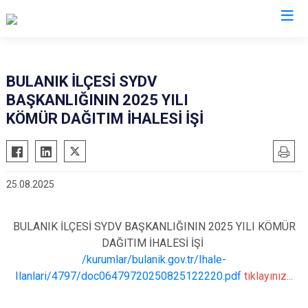
Muş
BULANIK İLÇESİ SYDV
BAŞKANLIĞININ 2025 YILI
Bulanık
KÖMÜR DAĞITIM İHALESİ İŞİ
Hasköy
Korkut
Malazgirt
25.08.2025
Varto
BULANIK İLÇESİ SYDV BAŞKANLIĞININ 2025 YILI KÖMÜR
DAĞITIM İHALESİ İŞİ
/kurumlar/bulanik.gov.tr/Ihale-
Ilanlari/4797/doc06479720250825122220.pdf
tıklayınız...