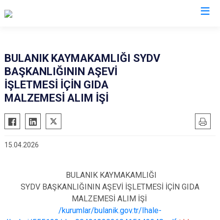
Muş
BULANIK KAYMAKAMLIĞI SYDV
BAŞKANLIĞININ AŞEVİ
Bulanık
İŞLETMESİ İÇİN GIDA
Hasköy
MALZEMESİ ALIM İŞİ
Korkut
Malazgirt
Varto
15.04.2026
BULANIK KAYMAKAMLIĞI
SYDV BAŞKANLIĞININ AŞEVİ İŞLETMESİ İÇİN GIDA
MALZEMESİ ALIM İŞİ
/kurumlar/bulanik.gov.tr/Ihale-