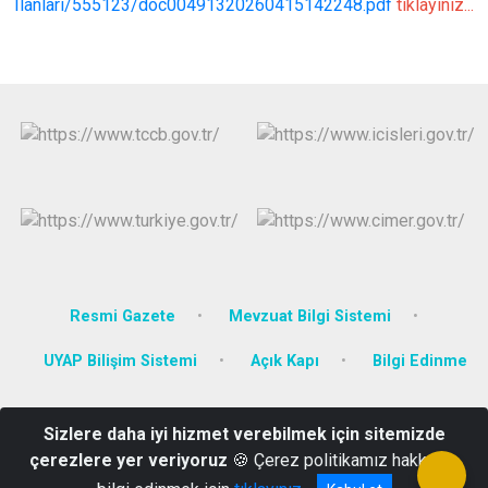
Ilanlari/555123/doc00491320260415142248.pdf
tıklayınız...
Resmi Gazete
Mevzuat Bilgi Sistemi
UYAP Bilişim Sistemi
Açık Kapı
Bilgi Edinme
Zafer Mah. Selahattin Eyyubi Caddesi No:67 Hükümet Konağı
Sizlere daha iyi hizmet verebilmek için sitemizde
Bulanık / Muş
çerezlere yer veriyoruz
🍪 Çerez politikamız hakkında
Tel: 0436 311 20 05 Fax: 0436 311 20 02