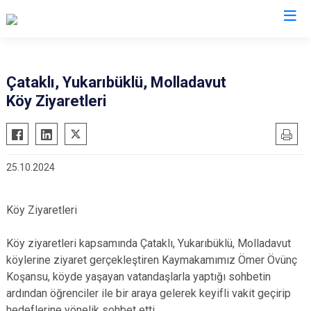
Muş
Çataklı, Yukarıbüklü, Molladavut
Köy Ziyaretleri
Bulanık
Hasköy
Korkut
25.10.2024
Malazgirt
Varto
Köy Ziyaretleri
Köy ziyaretleri kapsamında Çataklı, Yukarıbüklü, Molladavut
köylerine ziyaret gerçekleştiren Kaymakamımız Ömer Övünç
Koşansu, köyde yaşayan vatandaşlarla yaptığı sohbetin
ardından öğrenciler ile bir araya gelerek keyifli vakit geçirip
hedeflerine yönelik sohbet etti.