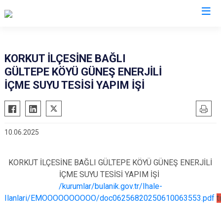
Muş
KORKUT İLÇESİNE BAĞLI
GÜLTEPE KÖYÜ GÜNEŞ ENERJİLİ
Bulanık
İÇME SUYU TESİSİ YAPIM İŞİ
Hasköy
Korkut
Malazgirt
10.06.2025
Varto
KORKUT İLÇESİNE BAĞLI GÜLTEPE KÖYÜ GÜNEŞ ENERJİLİ
İÇME SUYU TESİSİ YAPIM İŞİ
/kurumlar/bulanik.gov.tr/Ihale-
Ilanlari/EMOOOOOOOOOO/doc06256820250610063553.pdf
t