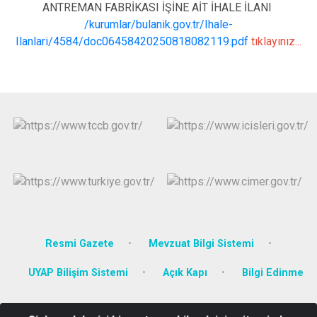
ANTREMAN FABRİKASI İŞİNE AİT İHALE İLANI
/kurumlar/bulanik.gov.tr/Ihale-
Ilanlari/4584/doc06458420250818082119.pdf
tıklayınız...
Resmi Gazete
Mevzuat Bilgi Sistemi
UYAP Bilişim Sistemi
Açık Kapı
Bilgi Edinme
Zafer Mah. Selahattin Eyyubi Caddesi No:67 Hükümet Konağı