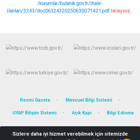
/kurumlar/bulanik.gov.tr/Ihale-
Ilanlari/3243/doc06324320250630071421.pdf
tıklayınız...
Resmi Gazete
Mevzuat Bilgi Sistemi
UYAP Bilişim Sistemi
Açık Kapı
Bilgi Edinme
Zafer Mah. Selahattin Eyyubi Caddesi No:67 Hükümet Konağı
Sizlere daha iyi hizmet verebilmek için sitemizde
Bulanık / Muş