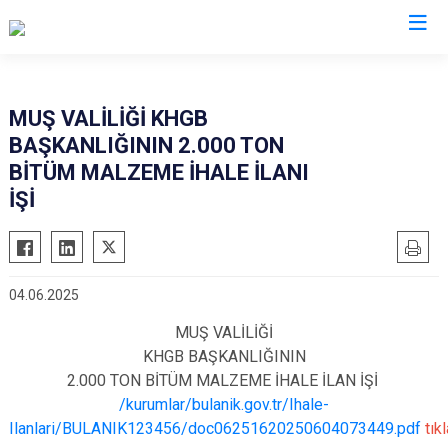
Muş
MUŞ VALİLİĞİ KHGB
BAŞKANLIĞININ 2.000 TON
Bulanık
BİTÜM MALZEME İHALE İLANI
Hasköy
İŞİ
Korkut
Malazgirt
Varto
04.06.2025
MUŞ VALİLİĞİ
KHGB BAŞKANLIĞININ
2.000 TON BİTÜM MALZEME İHALE İLAN İŞİ
/kurumlar/bulanik.gov.tr/Ihale-
Ilanlari/BULANIK123456/doc06251620250604073449.pdf
tıkl