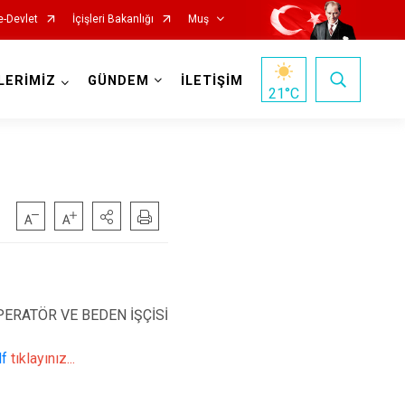
e-Devlet
İçişleri Bakanlığı
Muş
LERİMİZ
GÜNDEM
İLETİŞİM
21
°C
PERATÖR VE BEDEN İŞÇİSİ
df
tıklayınız...