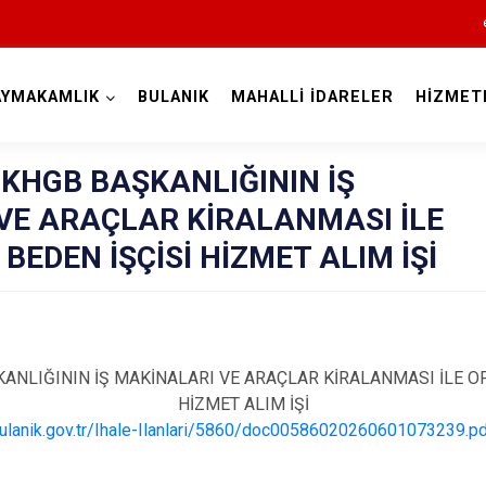
AYMAKAMLIK
BULANIK
MAHALLİ İDARELER
HİZMET
Muş
 KHGB BAŞKANLIĞININ İŞ
VE ARAÇLAR KİRALANMASI İLE
BEDEN İŞÇİSİ HİZMET ALIM İŞİ
Bulanık
ANLIĞININ İŞ MAKİNALARI VE ARAÇLAR KİRALANMASI İLE O
HİZMET ALIM İŞİ
Hasköy
ulanik.gov.tr/Ihale-Ilanlari/5860/doc00586020260601073239.p
Korkut