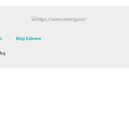
ı
Bilgi Edinme
Muş