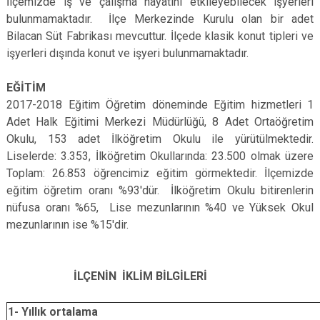
İlçemizde iş ve çalışma hayatını etkileyebilecek işyerleri
bulunmamaktadır. İlçe Merkezinde Kurulu olan bir adet
Bilacan Süt Fabrikası mevcuttur. İlçede klasik konut tipleri ve
işyerleri dışında konut ve işyeri bulunmamaktadır.
EĞİTİM
2017-2018 Eğitim Öğretim döneminde Eğitim hizmetleri 1
Adet Halk Eğitimi Merkezi Müdürlüğü, 8 Adet Ortaöğretim
Okulu, 153 adet İlköğretim Okulu ile yürütülmektedir.
Liselerde: 3.353, İlköğretim Okullarında: 23.500 olmak üzere
Toplam: 26.853 öğrencimiz eğitim görmektedir. İlçemizde
eğitim öğretim oranı %93'dür. İlköğretim Okulu bitirenlerin
nüfusa oranı %65, Lise mezunlarının %40 ve Yüksek Okul
mezunlarının ise %15'dir.
İLÇENİN İKLİM BİLGİLERİ
1- Yıllık ortalama